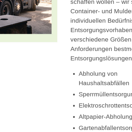
schaffen wollen – wir
Container- und Mulden
individuellen Bedürfn
Entsorgungsvorhaben e
verschiedene Größen 
Anforderungen bestmö
Entsorgungslösungen
Abholung von
Haushaltsabfällen
Sperrmüllentsorgu
Elektroschrottents
Altpapier-Abholun
Gartenabfallentso