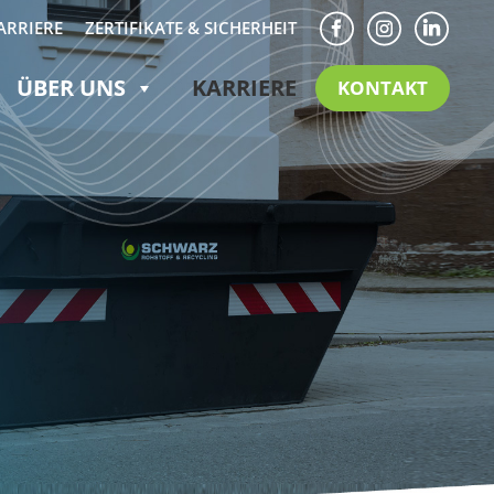
F
I
LN
ARRIERE
ZERTIFIKATE & SICHERHEIT
ÜBER UNS
KARRIERE
KONTAKT